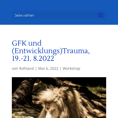
Seite wählen
GFK und
(Entwicklungs)Trauma,
19.-21. 8.2022
von
Rohland
|
Mai 6, 2022
|
Workshop