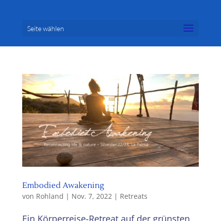
Seite wählen
Embodied Awakening
von
Rohland
|
Nov. 7, 2022
|
Retreats
Ein Körperreise-Retreat auf der grünsten