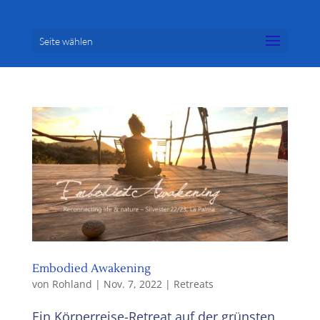
Seite wählen
Embodied Awakening
von
Rohland
|
Nov. 7, 2022
|
Retreats
Ein Körperreise-Retreat auf der grünsten