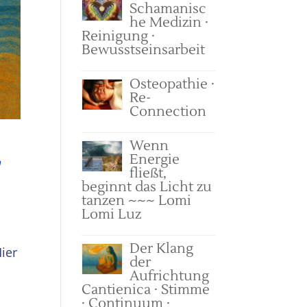
Schamanisc
he Medizin ·
Reinigung ·
Bewusstseinsarbeit
Osteopathie ·
Re-
Connection
L
Wenn
Energie
fließt,
beginnt das Licht zu
tanzen ~~~ Lomi
Lomi Luz
Der Klang
ier
der
Aufrichtung
Cantienica · Stimme
· Continuum ·