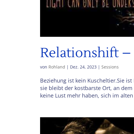
Relationshift 
von
Rohland
|
Dez. 24, 2023
|
Sessions
Beziehung ist kein Kuscheltier.Sie i
sie bleibt der kostbarste Ort, an dem
keine Lust mehr haben, sich im alten 